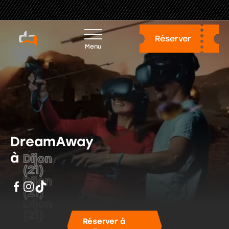
DreamAway
à
Dijon
(21)
Réserver à