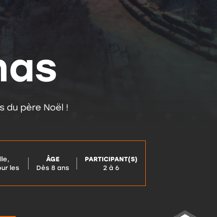
mas
 du père Noël !
lle,
ÂGE
PARTICIPANT(S)
ur les
Dès 8 ans
2 à 6