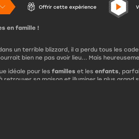
V
Offrir cette expérience
s en famille !
dans un terrible blizzard, il a perdu tous les cad
ourrait bien ne pas avoir lieu... Mais heureusem
e idéale pour les
familles
et les
enfants
, parfa
à retrouver sa maison et illuminer le plus grand 
ndre au
Pôle Nord
, là où tout commence. Explorez
ques refusent de travailler, et redonnez vie à l
ez les défis pour que les cadeaux soient enfin l
 une expérience immersive à faire
en famille
, i
ds. Que vous cherchiez une
activité enfant
ou une