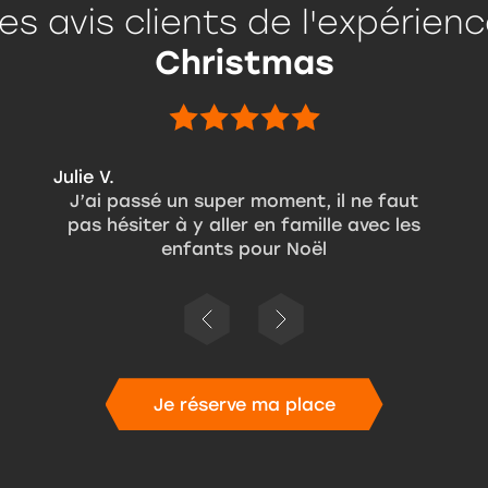
es avis clients de l'expérien
 féerique qui sauvera Noël.
Christmas
ble aventure et faites briller la magie de Noël 
Julie V.
J’ai passé un super moment, il ne faut
pas hésiter à y aller en famille avec les
enfants pour Noël
Je réserve ma place