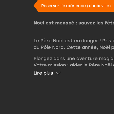
Réserver l'expérience (choix ville)
Noël est menacé : sauvez les fête
Le Père Noël est en danger ! Pris 
du Pôle Nord. Cette année, Noël p
Plongez dans une aventure magiqu
Votre mission : aider le Père Noël 
Lire plus
Pour réussir, vous devrez vous re
découvrez pourquoi ses elfes magi
meilleur renne du Père Noël, relev
monde entier.
Cette
activité de Noël
unique est
inoubliables avec petits et gran