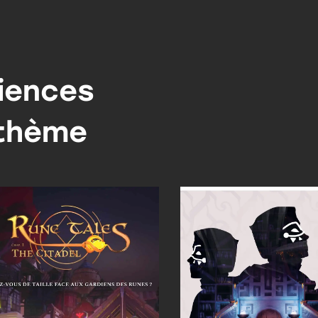
iences
 thème