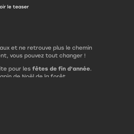
oir le teaser
eaux et ne retrouve plus le chemin
ent, vous pouvez tout changer !
ite pour les
fêtes de fin d'année
.
sapin de Noël de la forêt.
 le village du Père Noël,
a magie de Noël. Avec l'aide du
ivrés à temps aux enfants du
déale pour partager des moments
 aventure pour toute la famille,