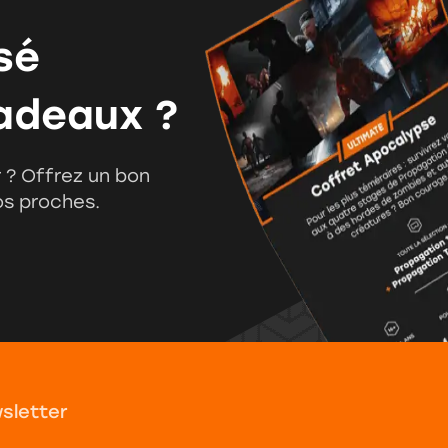
nsé
adeaux ?
ir ? Offrez un bon
os proches.
wsletter