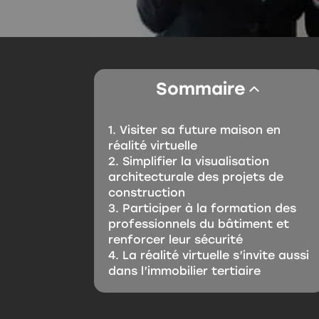
Sommaire
Visiter sa future maison en
réalité virtuelle
Simplifier la visualisation
architecturale des projets de
construction
Participer à la formation des
professionnels du bâtiment et
renforcer leur sécurité
La réalité virtuelle s’invite aussi
dans l’immobilier tertiaire