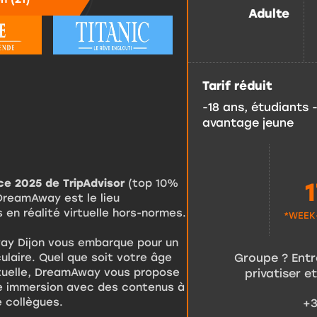
Adulte
Tarif réduit
-18 ans, étudiants 
avantage jeune
ice 2025 de TripAdvisor
(top 10%
DreamAway est le lieu
 en réalité virtuelle hors-normes.
*WEEK-
way Dijon vous embarque pour un
laire. Quel que soit votre âge
Groupe ? Entr
rtuelle, DreamAway vous propose
privatiser e
e immersion avec des contenus à
e collègues.
+3