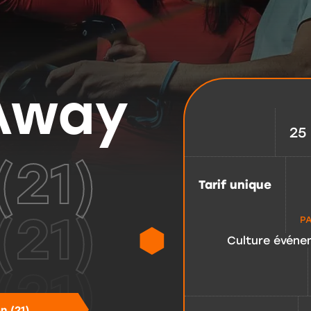
Away
25
(21)
Tarif unique
P
Culture événem
n (21)