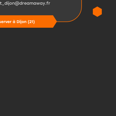
t_dijon@dreamaway.fr
server à
Dijon (21)