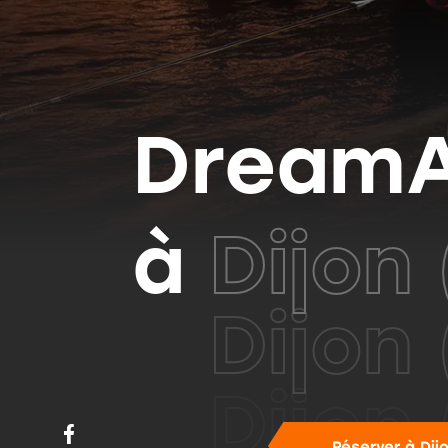
Dream
à
Dijon 
Réserver à
Dijo