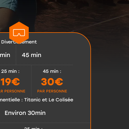
Divertissement
 min
45 min
25 min
:
45 min
:
19€
30€
AR PERSONNE
PAR PERSONNE
entielle : Titanic et Le Colisée
Environ 30min